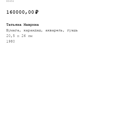
80456
160000,00
₽
Татьяна Маврина
Бумага, карандаш, акварель, гуашь
20,5 х 26 см
1980