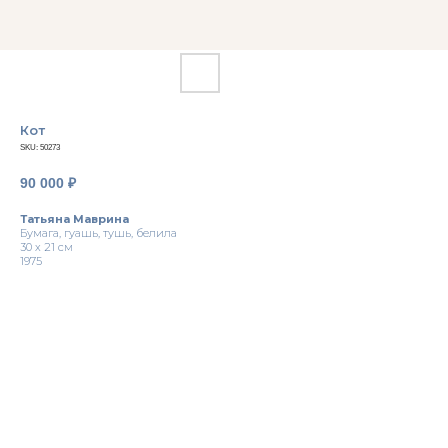
Кот
SKU:
50273
90 000
₽
Татьяна Маврина
Бумага, гуашь, тушь, белила
30 х 21 см
1975