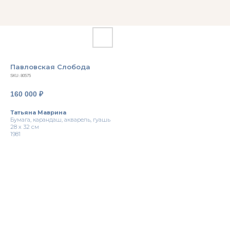
Павловская Слобода
SKU:
80575
160 000
₽
Татьяна Маврина
Бумага, карандаш, акварель, гуашь
28 х 32 см
1981