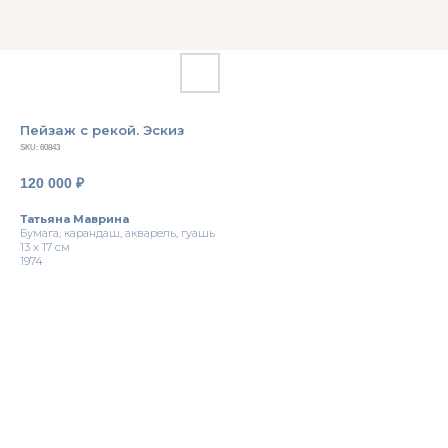
Пейзаж с рекой. Эскиз
SKU:
60843
120 000
₽
Татьяна Маврина
Бумага, карандаш, акварель, гуашь
13 х 17 см
1974