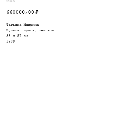
330424
660000,00
₽
Татьяна Маврина
Бумага, гуашь, темпера
38 х 57 см
1989