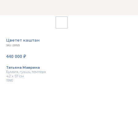
Цветет каштан
SKU:
220525
440 000
₽
Татьяна Маврина
Бумага, гуашь, темпера
42 х 57 см
1990