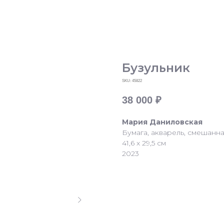
Бузульник
SKU:
45822
38 000
₽
Мария Даниловская
Бумага, акварель, смешанна
41,6 х 29,5 см
2023