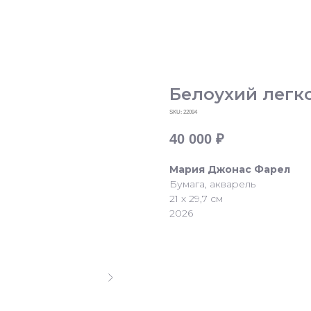
Белоухий легк
SKU:
22094
40 000
₽
Мария Джонас Фарел
Бумага, акварель
21 х 29,7 см
2026