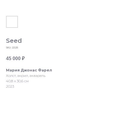
Seed
SKU:
22135
45 000
₽
Мария Джонас Фарел
Холст, акрил, акварель
40,8 x 30,6 см
2023