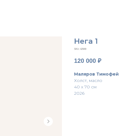
Нега 1
SKU:
42949
120 000
₽
Маляров Тимофей
Холст, масло
40 х 70 см
2026