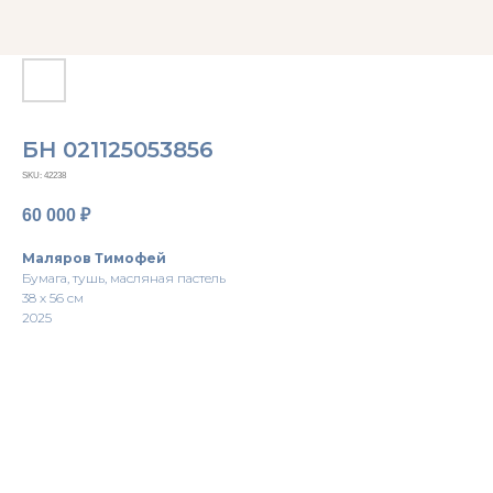
БН 021125053856
SKU:
42238
60 000
₽
Маляров Тимофей
Бумага, тушь, масляная пастель
38 х 56 см
2025