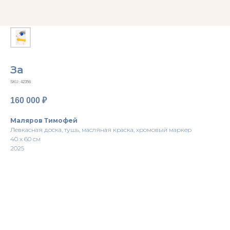
За
SKU:
42356
160 000
₽
Маляров Тимофей
Левкасная доска, тушь, масляная краска, хромовый маркер
40 х 60 см
2025