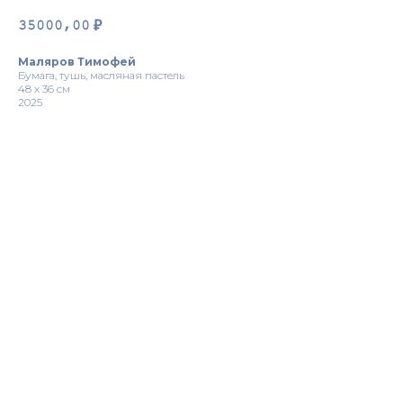
35000,00
₽
Маляров Тимофей
Бумага, тушь, масляная пастель
48 х 36 см
2025