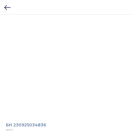
БН 230925034836
42937