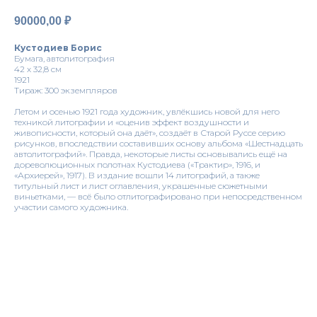
90000,00
₽
Кустодиев Борис
Бумага, автолитография
42 х 32,8 см
1921
Тираж: 300 экземпляров
Летом и осенью 1921 года художник, увлёкшись новой для него
техникой литографии и «оценив эффект воздушности и
живописности, который она даёт», создаёт в Старой Руссе серию
рисунков, впоследствии составивших основу альбома «Шестнадцать
автолитографий». Правда, некоторые листы основывались ещё на
дореволюционных полотнах Кустодиева («Трактир», 1916, и
«Архиерей», 1917). В издание вошли 14 литографий, а также
титульный лист и лист оглавления, украшенные сюжетными
виньетками, — всё было отлитографировано при непосредственном
участии самого художника.