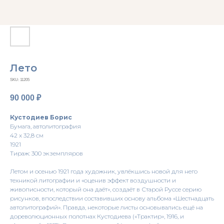
Лето
SKU:
11205
90 000
₽
Кустодиев Борис
Бумага, автолитография
42 х 32,8 см
1921
Тираж: 300 экземпляров
Летом и осенью 1921 года художник, увлёкшись новой для него
техникой литографии и «оценив эффект воздушности и
живописности, который она даёт», создаёт в Старой Руссе серию
рисунков, впоследствии составивших основу альбома «Шестнадцать
автолитографий». Правда, некоторые листы основывались ещё на
дореволюционных полотнах Кустодиева («Трактир», 1916, и