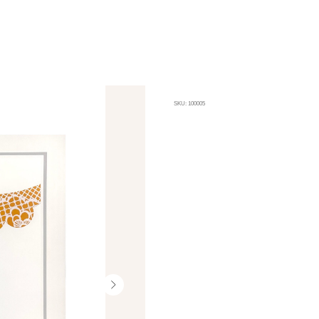
Лето
SKU:
100005
155 000
₽
Erte (Роман Тыртов)
Шелкография
64 х 71 см
1975
Часть серии «Времена года»