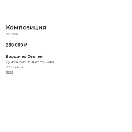
Композиция
SKU:
26086
280 000
₽
Бордачев Сергей
Бумага, смешанная техника
92 х 69 см
1992