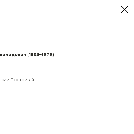
еонидович (1893−1979)
и
асии Постригай