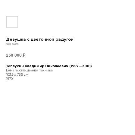
Девушка с цветочной радугой
SKU:
30452
250 000
₽
Теплухин Владимир Николаевич (1957—2001)
Бумага, смешанная техника
103,5 x 78,5 см
1970