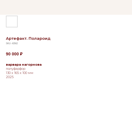
Артефакт. Полароид
SKU:
43562
90 000
₽
варвара нагорнова
полуфарфор
130 х 165 х 100 мм
2025