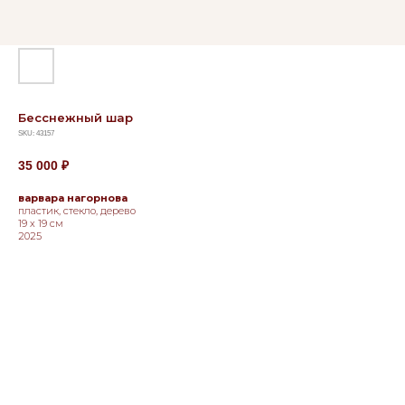
Бесснежный шар
SKU:
43157
35 000
₽
варвара нагорнова
пластик, стекло, дерево
19 х 19 см
2025