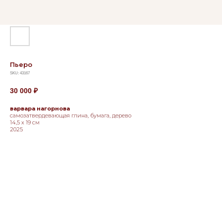
Пьеро
SKU:
43167
30 000
₽
варвара нагорнова
самозатвердевающая глина, бумага, дерево
14,5 х 19 см
2025