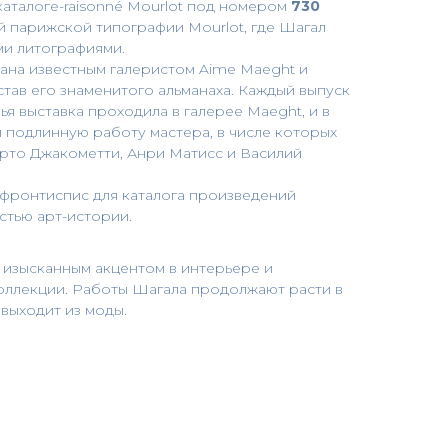
каталоге-raisonné Mourlot под номером
730
й парижской типографии Mourlot, где Шагал
ми литографиями.
дана известным галеристом Aime Maeght и
став его знаменитого альманаха. Каждый выпуск
ья выставка проходила в галерее Maeght, и в
л подлинную работу мастера, в числе которых
рто Джакометти, Анри Матисс и Василий
 фронтиспис для каталога произведений
астью арт-истории.
 изысканным акцентом в интерьере и
ллекции. Работы Шагала продолжают расти в
 выходит из моды.