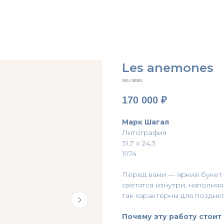
Les anemones
SKU:
90304
170 000
₽
Марк Шагал
Литография
31,7 x 24,3
1974
Перед вами — яркий букет
светятся изнутри, наполня
так характерны для поздне
Почему эту работу стоит