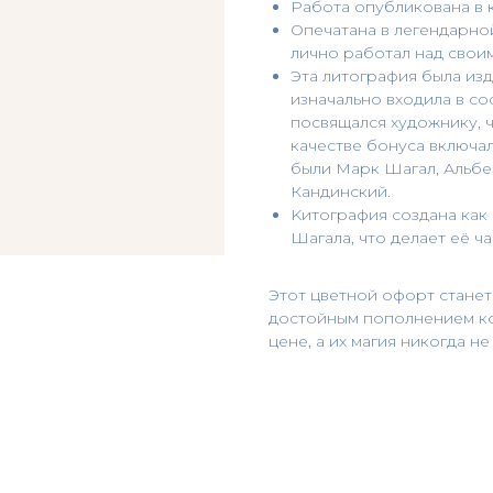
Работа опубликована в 
Опечатана в легендарно
лично работал над свои
Эта литография была из
изначально входила в со
посвящался художнику, ч
качестве бонуса включа
были Марк Шагал, Альбе
Кандинский.
Kитография создана как
Шагала, что делает её ч
Этот цветной офорт станет
достойным пополнением ко
цене, а их магия никогда не