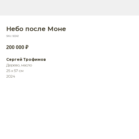
Небо после Моне
SKU:
92242
200 000
₽
Сергей Трофимов
Дерево, масло
25 х 57 см
2024