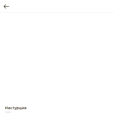
Настурция
92081