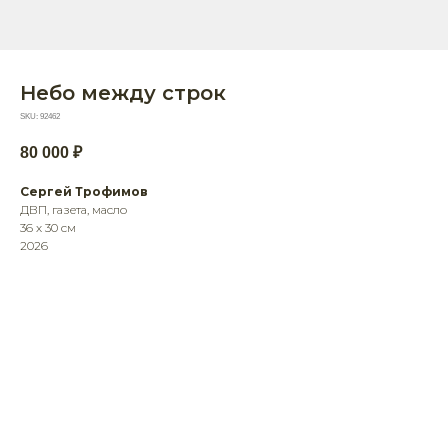
Небо между строк
SKU:
92462
80 000
₽
Сергей Трофимов
ДВП, газета, масло
36 х 30 см
2026