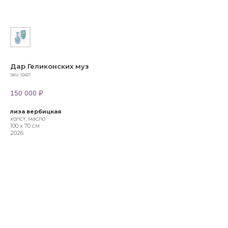
Дар Геликонских муз
SKU:
53427
150 000
₽
лиза вербицкая
холст, масло
100 х 70 см
2026