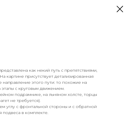
представлена как некий путь с препятствиями,
На картине присутствует детализированная
е направление этого пути: то похожие на
а этапы с круговым движением.
ейном подрамнике, на льняном холсте, торцы
гет не требуется).
ем углу с фронтальной стороны и с обратной
я подвеса в комплекте.