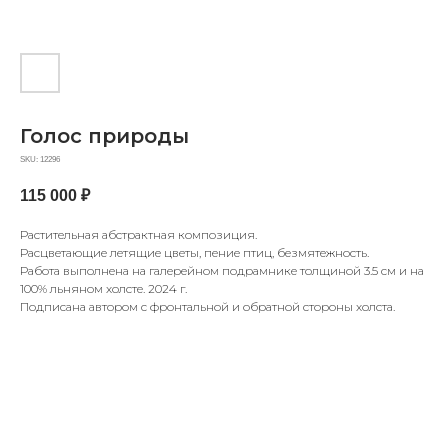
Голос природы
SKU:
12296
115 000
₽
Растительная абстрактная композиция.
Расцветающие летящие цветы, пение птиц, безмятежность.
Работа выполнена на галерейном подрамнике толщиной 3.5 см и на
100% льняном холсте. 2024 г.
Подписана автором с фронтальной и обратной стороны холста.