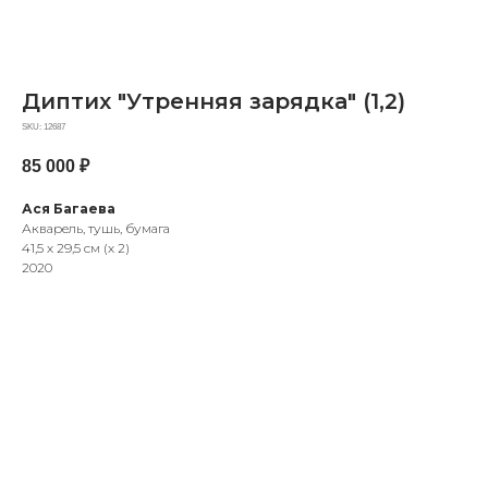
Диптих "Утренняя зарядка" (1,2)
SKU:
12687
85 000
₽
Ася Багаева
Акварель, тушь, бумага
41,5 х 29,5 см (х 2)
2020