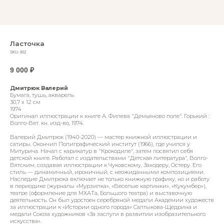
Ласточка
SKU:
602
9 000
₽
Дмитрюк Валерий
Бумага, тушь, акварель
30,7 х 12 см
1974
Оригинал иллюстрации к книге А. Филева "Демьяново поле". Горький :
Волго-Вят. кн. изд-во, 1974.
Валерий Дмитрюк (1940-2020) — мастер книжной иллюстрации и
сатиры. Окончил Полиграфический институт (1966), где учился у
Митурича. Начал с карикатур в "Крокодиле", затем посвятил себя
детской книге. Работал с издательствами "Детская литература", Волго-
Вятским, создавая иллюстрации к Чуковскому, Заходеру, Остеру. Его
стиль — динамичный, ироничный, с неожиданными композициями.
Наследие Дмитрюка включает не только книжную графику, но и работу
в периодике (журналы «Мурзилка», «Веселые картинки», «Кукумбер»),
театре (оформление для МХАТа, Большого театра) и выставочную
деятельность. Он был удостоен серебряной медали Академии художеств
за иллюстрации к «Истории одного города» Салтыкова-Щедрина и
медали Союза художников «За заслуги в развитии изобразительного
искусства».