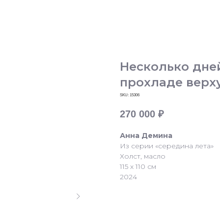
Несколько дне
прохладе верх
SKU:
15306
270 000
₽
Анна Демина
Из серии «середина лета»
Холст, масло
115 х 110 см
2024