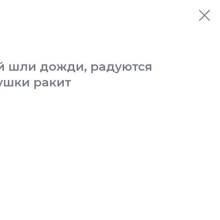
й шли дожди, радуются
ушки ракит