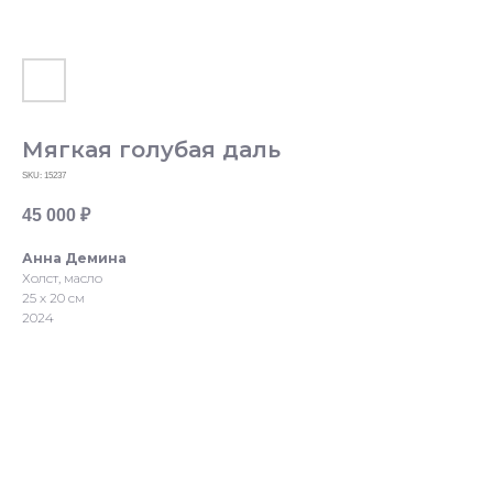
Мягкая голубая даль
SKU:
15237
45 000
₽
Анна Демина
Холст, масло
25 х 20 см
2024