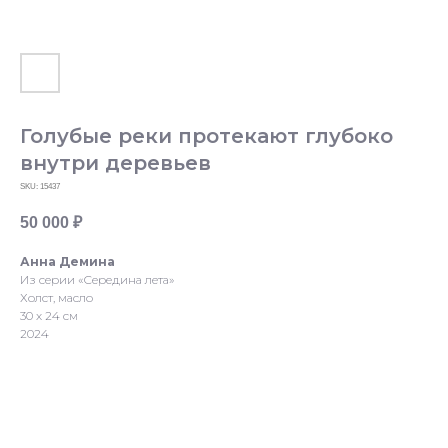
Голубые реки протекают глубоко
внутри деревьев
SKU:
15437
50 000
₽
Анна Демина
Из серии «Середина лета»
Холст, масло
30 х 24 см
2024